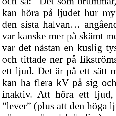
och sa: ”Det som brummar, 
kan höra på ljudet hur myc
den sista halvan… angående
var kanske mer på skämt men
var det nästan en kuslig t
och tittade ner på likström
ett ljud. Det är på ett sät
kan ha flera kV på sig oc
inaktiv. Att höra ett ljud
”lever” (plus att den höga l