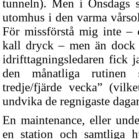
tunneln). Men i Onsdags s
utomhus i den varma vårsol
För missförstå mig inte – 
kall dryck – men än dock
idrifttagningsledaren fick 
den månatliga rutine
tredje/fjärde vecka” (vilk
undvika de regnigaste daga
En maintenance, eller under
en station och samtliga hu