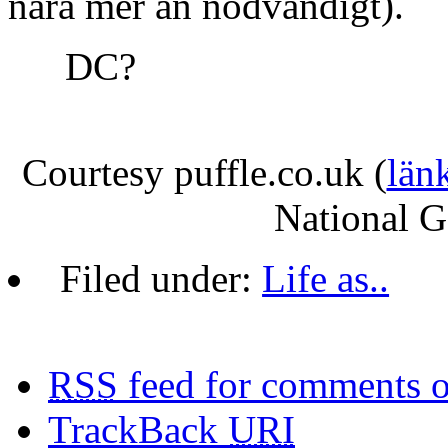
nära mer än nödvändigt).
DC?
.
Courtesy puffle.co.uk (
län
National G
Filed under:
Life as..
RSS
feed for comments o
TrackBack
URI