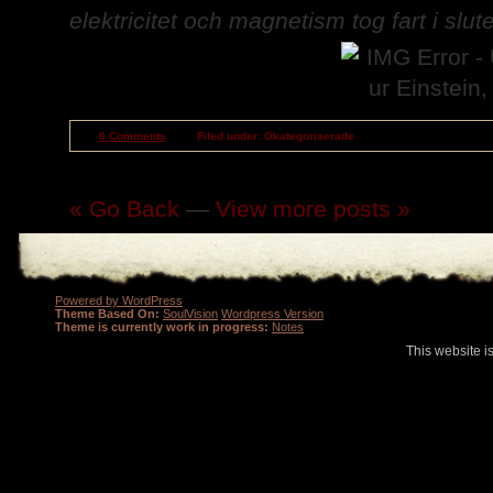
elektricitet och magnetism tog fart i slut
0 Comments
Filed under: Okategoriserade
« Go Back
—
View more posts »
Powered by WordPress
Theme Based On:
SoulVision
Wordpress Version
Theme is currently work in progress:
Notes
This website i