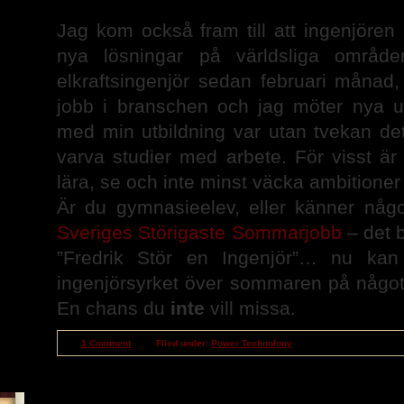
Jag kom också fram till att ingenjören 
nya lösningar på världsliga områd
elkraftsingenjör sedan februari månad, 
jobb i branschen och jag möter nya 
med min utbildning var utan tvekan d
varva studier med arbete. För visst är 
lära, se och inte minst väcka ambitioner
Är du gymnasieelev, eller känner någ
Sveriges Störigaste Sommarjobb
– det 
”Fredrik Stör en Ingenjör”… nu ka
ingenjörsyrket över sommaren på något 
En chans du
inte
vill missa.
1 Comment
Filed under:
Power Technology