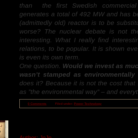
than the first Swedish commercial 
generates a total of 492 MW and has b
(admittedly old) reactor is to be substi
worse? The nuclear debate is not th
interesting. What I really find intere
relations, to be popular. It is shown ev
is even its own term.
One question.
Would we invest as much
wasn’t stamped as environmentally 
does it? Because it is not the cost that
as ”the environmental way” – and everyth
0 Comments
Filed under:
Power Technology
Bokhyllan | The Crimson Peta
AJ
6
Author: JoJo