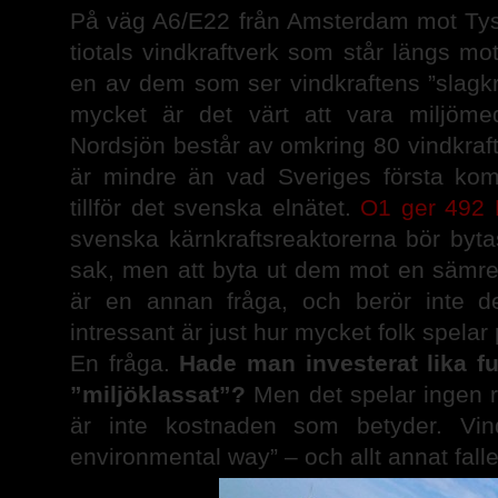
På väg A6/E22 från Amsterdam mot Tys
tiotals vindkraftverk som står längs mo
en av dem som ser vindkraftens ”slagkra
mycket är det värt att vara miljömed
Nordsjön består av omkring 80 vindkraf
är mindre än vad Sveriges första kom
tillför det svenska elnätet.
O1 ger 492 
svenska kärnkraftsreaktorerna bör bytas
sak, men att byta ut dem mot en sämre
är en annan fråga, och berör inte de
intressant är just hur mycket folk spelar 
En fråga.
Hade man investerat lika ful
”miljöklassat”?
Men det spelar ingen ro
är inte kostnaden som betyder. Vind
environmental way” – och allt annat falle