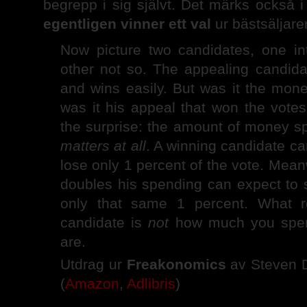
begrepp i sig självt. Det märks också i
egentligen vinner ett val
ur bästsäljar
Now picture two candidates, one int
other not so. The appealing candi
and wins easily. But was it the mone
was it his appeal that won the vote
the surprise: the amount of money s
matters at all
. A winning candidate ca
lose only 1 percent of the vote. Mean
doubles his spending can expect to sh
only that same 1 percent. What rea
candidate is
not
how much you spend
are.
Utdrag ur
Freakonomics
av Steven D
(
Amazon
,
Adlibris
)