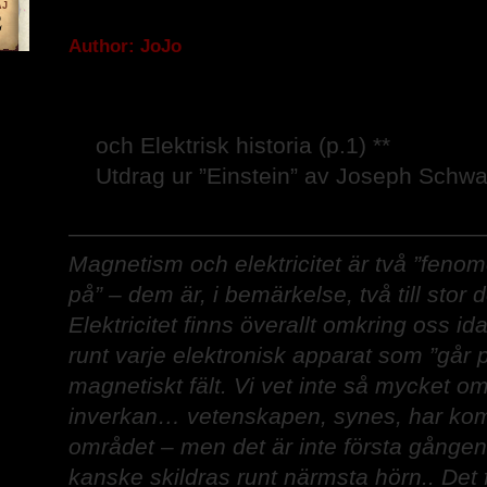
Historien om Magnetisk och El
AJ
2
Author: JoJo
och Elektrisk historia (p.1) **
Utdrag ur ”Einstein” av Joseph Schw
——————————————————
Magnetism och elektricitet är två ”fenom
på” – dem är, i bemärkelse, två till stor 
Elektricitet finns överallt omkring oss id
runt varje elektronisk apparat som ”går p
magnetiskt fält. Vi vet inte så mycket o
inverkan… vetenskapen, synes, har kommi
området – men det är inte första gånge
kanske skildras runt närmsta hörn.. Det