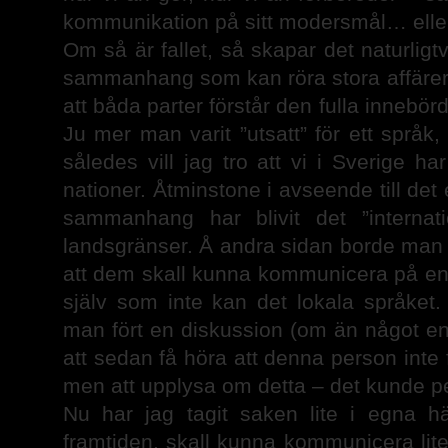
kommunikation på sitt modersmål… elle
Om så är fallet, så skapar det naturligtv
sammanhang som kan röra stora affärer 
att båda parter förstår den fulla inneb
Ju mer man varit ”utsatt” för ett språk
således vill jag tro att vi i Sverige h
nationer. Åtminstone i avseende till det
sammanhang har blivit det ”internat
landsgränser. Å andra sidan borde man j
att dem skall kunna kommunicera på engel
själv som inte kan det lokala språke
man fört en diskussion (om än något enke
att sedan få höra att denna person inte
men att upplysa om detta – det kunde p
Nu har jag tagit saken lite i egna hä
framtiden, skall kunna kommunicera lit