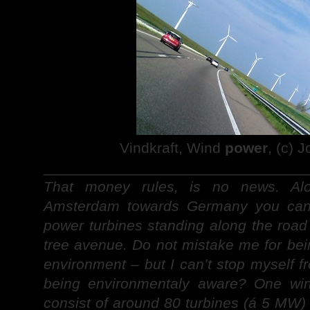
Vindkraft, Wind
power
, (c) 
________________________________
That money rules, is no news. Al
Amsterdam towards Germany you can’t
power turbines standing along the road 
tree avenue. Do not mistake me for bei
environment – but I can’t stop myself f
being environmentaly aware? One win
consist of around 80 turbines (á 5 MW) 