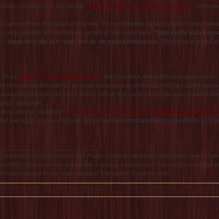
uktion i Sverige, och inte valt att
flytta produktionen till lågkostnadsländer
. Hemligh
om de komponenter man skall arbeta med. En kondensator består av flera mindre
elem
um- och plastfilm som lindas om vartannat. Vår guide sade:
”Man skulle bara kunna 
 – lägga det i olja och *vips* har du din egen kondensator.”
Dock tvivlar jag på at
 för att
reglera reaktiv effekt på elnätet
. Det finns dock andra tillämpningsområden,
illverka en kondensator till en exakt kapacitans är näst intill omöjligt – därför anvä
hop kondensatorenheter på ett sådant sätt att den totala så kallade
kondensatorban
rad i kontraktet.
tt de oftast är oljefyllda –
dock förekommer det även vakuum/gasfyllda kondensato
et kan väga upp emot 100 kg, och en kondensatorbank/filter kan innehålla 100-ta
______________________________
 Commissioning Engineer at ABB Power Systems I and some colleagues were invite
mpany ABB Capacitors here in Ludvika. It always surprises me how one can manage t
ot have it moved to low cost countries. The secret? Custom made.