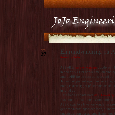
En rundvandring på 
FEB
27
Posted by JoJo
ABB AB är
en stor koncern
uppdelad i f
ibland att ABB för handel mellan sina 
andra ABB-bolag vara ganska vanligt.
Jag och ett par kollegor blev för ett tag
bolag faktiskt ligger på samma ställe –
innehåller.
Det således är inte bara
ABB Power Sy
Bushings, Transformers, Components oc
ABB Capacitors tillverkar kondensatorer
genom tillverkningsprocessen, rutinpro
huvudsakligen per automatik men det f