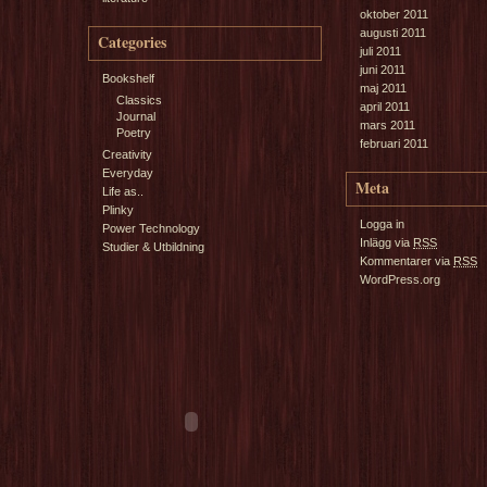
oktober 2011
augusti 2011
Categories
juli 2011
juni 2011
Bookshelf
maj 2011
Classics
april 2011
Journal
mars 2011
Poetry
februari 2011
Creativity
Everyday
Meta
Life as..
Plinky
Logga in
Power Technology
Inlägg via
RSS
Studier & Utbildning
Kommentarer via
RSS
WordPress.org