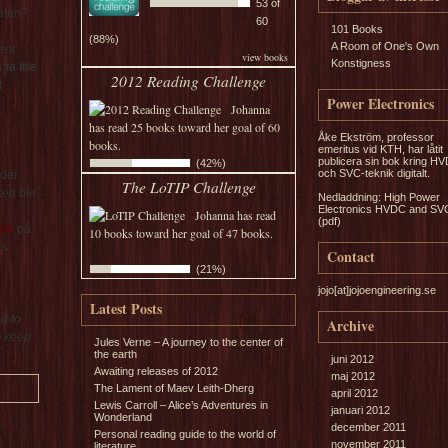
53 of
eten?
60
101 Books
(88%)
A Room of One's Own
ent
view books
Konstigness
ta lite
2012 Reading Challenge
t
Power Electronics
Johanna
has read 25 books toward her goal of 60
Åke Ekström, professor
books.
emeritus vid KTH, har låtit
publicera sin bok kring H
(42%)
och SVC-teknik digitalt.
nder
The LoTIP Challenge
ken
blir
Nedladdning:
High Power
Electronics HVDC and SV
Johanna has read
(pdf)
rer
på
10 books toward her goal of 47 books.
ls
Contact
(21%)
jojo[at]jojoengineering.se
Latest Posts
d to
Archive
o keep
Jules Verne – A journey to the center of
the earth
juni 2012
Awaiting releases of 2012
maj 2012
The Lament of Maev Leith-Dherg
april 2012
Lewis Carroll – Alice’s Adventures in
januari 2012
Wonderland
december 2011
Personal reading guide to the world of
november 2011
literature