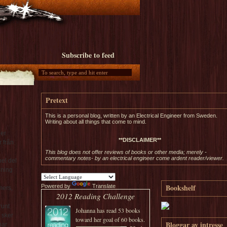
Subscribe to feed
Pretext
This is a personal blog, written by an Electrical Engineer from Sweden.
Writing about all things that come to mind.
der
**DISCLAIMER**
 från
This blog does not offer reviews of books or other media; merely -
commentary notes- by an electrical engineer come ardent reader/viewer.
hel del
gning
Bookshelf
Powered by
Translate
mers,
2012 Reading Challenge
runt
Johanna
has read 53 books
 sker
toward her goal of 60 books.
Bloggar av intresse
har