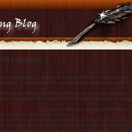
ABB Capacitors
lertalet mindre bolag. Jag, tillexempel, är anställd på ABB Power Systems. Det hän
egna bolag – som idrifttagare av HVDC-anläggningar kan således flera komponenter
 sedan inbjudna till ett studiebesök hos ABB Capacitors. Ibland är det smidigt att en 
 man har möjligheten att få en mycket större insikt i kringutrustningen som en anläg
stems HVDC-verksamhet
som ligger här; ABB Surge Arresters, Instrument Transfor
h Capacitors är också belägna i Ludvika.
, bl.a. till SVC- (Static Var Compensation) och HVDC-anläggningar. Vi blev visade 
ven och slutligen monteringen. Det var ett mycket spännande besök! Tillverkningen
örekommer fortfarande en hel del handarbeten. Det förvånar mig ständigt hur man 