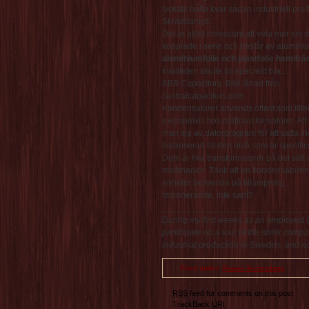
lyckats hålla kvar sådan industriell prod
Skräddarsytt.
Det är alltid intressant att veta mer 
kopplade i serie och består av alumini
aluminiumfolie och plastfolie hemifrån
kvaliteten skulle bli speciellt bra…
ABB Capacitors. Bild lånad från:
centralcapacitors.com
Kondensatorer används oftast som filter
exempelvis hos mättransformatorer. Att t
man sig av datorprogram för att sätta i
balanserad till den nivå som är specifice
Dem är lika transformatorer på det sätt a
marknaden. Tänk att en kondensatorenh
enheter beroende på tillämpning.
Imponerande, inte sant?
______________________________
During my first weeks as an employed
participate on a tour of the sister co
industrial production in Sweden, and n
Filed under:
Power Technology
RSS
feed for comments on this post
TrackBack
URI