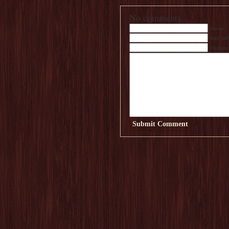
No comments
Name
Mail (wi
Website